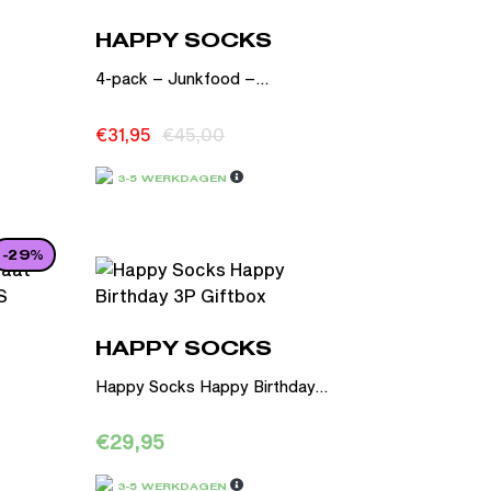
HAPPY SOCKS
4-pack – Junkfood –...
€
31,95
€
45,00
3-5 WERKDAGEN
-29%
HAPPY SOCKS
Happy Socks Happy Birthday...
€
29,95
3-5 WERKDAGEN