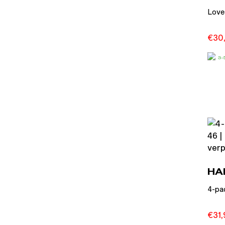
Love
€
30
3
HA
4-pac
€
31,