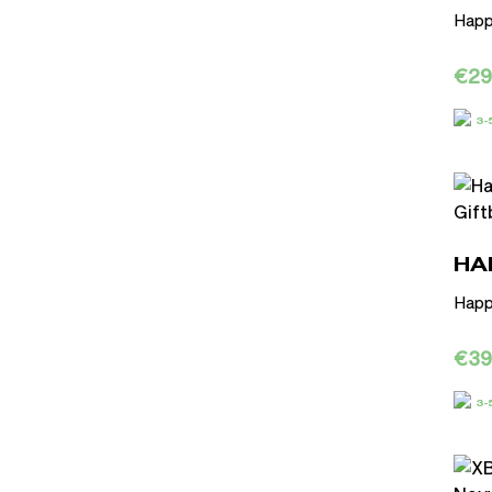
Happ
€
29
3
HA
Happ
€
39
3