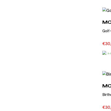
MC
Golf
€
30
3
MC
Birt
€
30