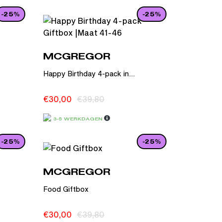
-25%
-25%
MCGREGOR
Happy Birthday 4-pack in...
€
30,00
€
39,80
3-5 WERKDAGEN
-25%
-25%
MCGREGOR
Food Giftbox
€
30,00
€
39,80