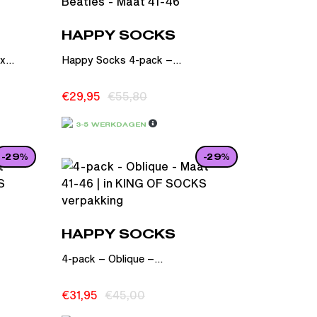
HAPPY SOCKS
...
Happy Socks 4-pack –...
€
29,95
€
55,80
3-5 WERKDAGEN
-29%
-29%
HAPPY SOCKS
4-pack – Oblique –...
€
31,95
€
45,00