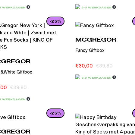
-5 WERKDAGEN
3-5 WERKDAGEN
-25%
MCGREGOR
Fancy Giftbox
GREGOR
€
30,00
€
39,80
k&White Giftbox
3-5 WERKDAGEN
,00
€
39,80
-5 WERKDAGEN
-25%
GREGOR