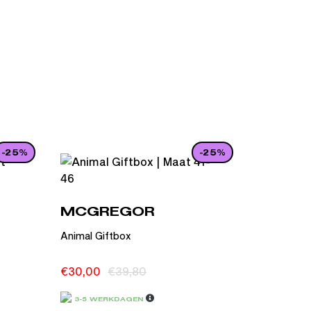
-25%
-25%
MCGREGOR
Animal Giftbox
€
30,00
€
39,80
3-5 WERKDAGEN