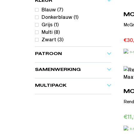
KLEUR
Blauw
(7)
MC
Donkerblauw
(1)
Grijs
(1)
McGre
Multi
(8)
Zwart
(3)
€
30
3
PATROON
SAMENWERKING
MULTIPACK
MC
Rend
€
11
3