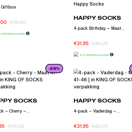
 Giftbox
HAPPY SOCKS
,00
€
39,80
4-pack Birthday – Maat...
-5 WERKDAGEN
€
31,95
€
45,00
3-5 WERKDAGEN
-29%
PPY SOCKS
HAPPY SOCKS
k – Cherry –...
4-pack – Vaderdag –...
95
€
45,00
€
31,95
€
45,00