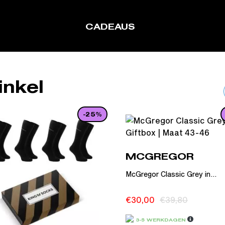
CADEAUS
nkel
-25%
MCGREGOR
McGregor Classic Grey in...
€
30,00
€
39,80
3-5 WERKDAGEN