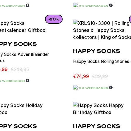
-5 WERKDAGEN
3-5 WERKDAGEN
-20%
PPY SOCKS
HAPPY SOCKS
y Socks Adventkalender
box
Happy Socks Rolling Stones..
9,99
€
249,95
€
74,99
€
89,99
-5 WERKDAGEN
3-5 WERKDAGEN
PPY SOCKS
HAPPY SOCKS