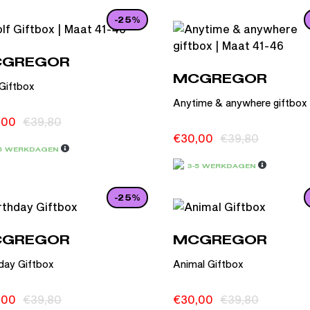
-25%
GREGOR
MCGREGOR
 Giftbox
Anytime & anywhere giftbox
,00
€
39,80
€
30,00
€
39,80
-5 WERKDAGEN
3-5 WERKDAGEN
-25%
GREGOR
MCGREGOR
hday Giftbox
Animal Giftbox
,00
€
39,80
€
30,00
€
39,80