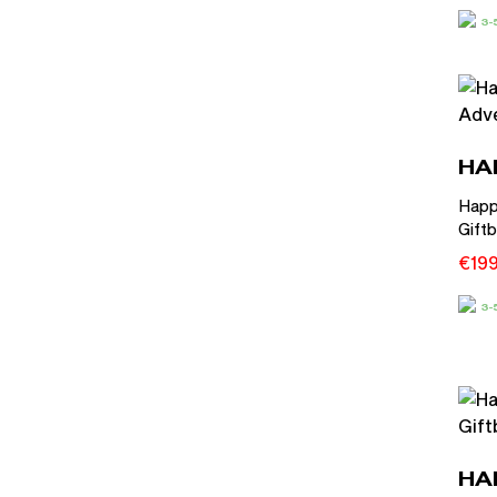
3
HA
Happ
Gift
€
19
3
HA