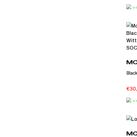
3
MC
Blac
€
30
3
MC