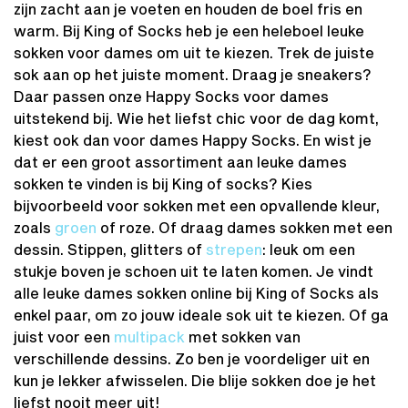
zijn zacht aan je voeten en houden de boel fris en
warm. Bij King of Socks heb je een heleboel leuke
sokken voor dames om uit te kiezen. Trek de juiste
sok aan op het juiste moment. Draag je sneakers?
Daar passen onze Happy Socks voor dames
uitstekend bij. Wie het liefst chic voor de dag komt,
kiest ook dan voor dames Happy Socks. En wist je
dat er een groot assortiment aan leuke dames
sokken te vinden is bij King of socks? Kies
bijvoorbeeld voor sokken met een opvallende kleur,
zoals
groen
of roze. Of draag dames sokken met een
dessin. Stippen, glitters of
strepen
: leuk om een
stukje boven je schoen uit te laten komen. Je vindt
alle leuke dames sokken online bij King of Socks als
enkel paar, om zo jouw ideale sok uit te kiezen. Of ga
juist voor een
multipack
met sokken van
verschillende dessins. Zo ben je voordeliger uit en
kun je lekker afwisselen. Die blije sokken doe je het
liefst nooit meer uit!