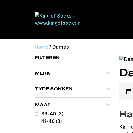
Home
/ Dames
FILTEREN
D
MERK
TYPE SOKKEN
MAAT
36-40
(3)
Ha
41-46
(3)
King 