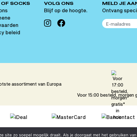
 OF SOCKS
VOLG ONS
MELD JE AA
ons
Blijf op de hoogte.
Ontvang speci
mene
waarden
cy beleid
otste assortiment van Europa
Voor 15:00 besteld, morgen gr
 site zo soepel mogelijk draait. Als je doorgaat met het gebruiken van 
Privacy beleid & Cookies
Site