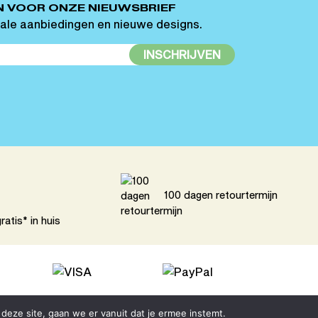
N VOOR ONZE NIEUWSBRIEF
ale aanbiedingen en nieuwe designs.
INSCHRIJVEN
100 dagen retourtermijn
atis* in huis
deze site, gaan we er vanuit dat je ermee instemt.
map
© King of Socks