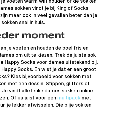
 je voeten warm wilt houden of de sokken
 dames sokken vindt je bij King of Socks
jn maar ook in veel gevallen beter dan je
sokken snel in huis.
ieder moment
aan je voeten en houden de boel fris en
dames om uit te kiezen. Trek de juiste sok
ze Happy Socks voor dames uitstekend bij.
 Happy Socks. En wist je dat er een groot
ocks? Kies bijvoorbeeld voor sokken met
n met een dessin. Stippen, glitters of
. Je vindt alle leuke dames sokken online
ezen. Of ga juist voor een
multipack
met
un je lekker afwisselen. Die blije sokken