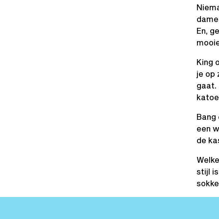
Niema
dames 
En, g
mooie
King 
je op
gaat. 
katoe
Bang 
een w
de ka
Welke
stijl
sokke