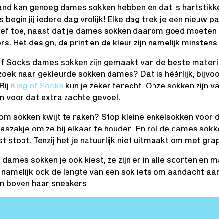
nd kan genoeg dames sokken hebben en dat is hartstikke 
begin jij iedere dag vrolijk! Elke dag trek je een nieuw p
eef toe, naast dat je dames sokken daarom goed moeten zi
rs. Het design, de print en de kleur zijn namelijk minstens
of Socks dames sokken zijn gemaakt van de beste materia
 zoek naar gekleurde sokken dames? Dat is héérlijk, bijv
Bij
King of Socks
kun je zeker terecht. Onze sokken zijn
n voor dat extra zachte gevoel.
om sokken kwijt te raken? Stop kleine enkelsokken voor 
aszakje om ze bij elkaar te houden. En rol de dames sokke
st stopt. Tenzij het je natuurlijk niet uitmaakt om met g
 dames sokken je ook kiest, ze zijn er in alle soorten en
 is namelijk ook de lengte van een sok iets om aandacht aa
n boven haar sneakers