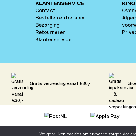
KLANTENSERVICE
KING
Contact
Over 
Bestellen en betalen
Alge
Bezorging
voor
Retourneren
Priva
Klantenservice
Gratis verzending vanaf €30,-
Gro
We gebruiken cookies om ervoor te zorgen dat onze
Algemene voorwaarden