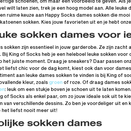
eftige schoenen, om maar een voorbeeld te geven. Als je
wel wilt laten zien, trek je een hoog model aan. Alle leuke
en ruime keuze aan Happy Socks dames sokken die mooi zi
 katoenen sokken. Kies jouw favorieten uit en je hebt onze 
uke sokken dames voor 
 sokken zijn essentieel in jouw garderobe. Ze zijn zacht 
 Bij King of Socks heb je een heleboel leuke sokken voor 
p het juiste moment. Draag je sneakers? Daar passen on
et liefst chic voor de dag komt, kiest ook dan voor dames
timent aan leuke dames sokken te vinden is bij King of s
pvallende kleur, zoals
groen
of roze. Of draag dames sokke
en
: leuk om een stukje boven je schoen uit te laten komen
ng of Socks als enkel paar, om zo jouw ideale sok uit te ki
 van verschillende dessins. Zo ben je voordeliger uit en k
 het liefst nooit meer uit!
olijke sokken dames