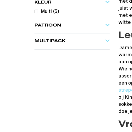
met d
KLEUR
juist 
Multi
(5)
met e
witte
PATROON
Le
MULTIPACK
Dames
warm.
aan o
Wie h
assor
een o
strep
bij Ki
sokken
doe je
Vr