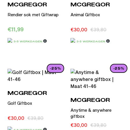
MCGREGOR
MCGREGOR
Rendier sok met Giftwrap
Animal Giftbox
€
11,99
€
30,00
€
39,80
3-5 WERKDAGEN
3-5 WERKDAGEN
-25%
-25%
MCGREGOR
MCGREGOR
Golf Giftbox
Anytime & anywhere
giftbox
€
30,00
€
39,80
€
30,00
€
39,80